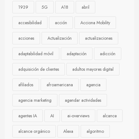
1939
5G
A18
abril
accesibilidad
acción
Acciona Mobility
acciones
Actualización
actualizaciones
adaptabilidad móvil
adaptación
adicción
adquisición de clientes
adultos mayores digital
afiliados
afroamericana
agencia
agencia marketing
agendar actividades
agentes IA
AI
ai-overviews
alcance
alcance orgánico
Alexa
algoritmo