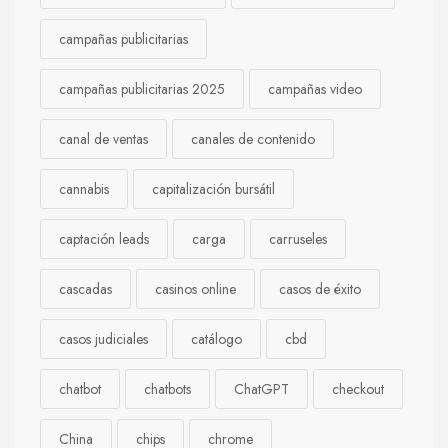
campañas publicitarias
campañas publicitarias 2025
campañas video
canal de ventas
canales de contenido
cannabis
capitalización bursátil
captación leads
carga
carruseles
cascadas
casinos online
casos de éxito
casos judiciales
catálogo
cbd
chatbot
chatbots
ChatGPT
checkout
China
chips
chrome