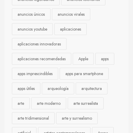
anuncios únicos
anuncios virales
anuncios youtube
aplicaciones
aplicaciones innovadoras
aplicaciones recomendadas
Apple
apps
apps imprescindibles
apps para smartphone
apps útiles
arqueología
arquitectura
arte
arte moderno
arte surrealista
arte tridimensional
arte y surrealismo
artificial
artistas contemporáneos
Asana