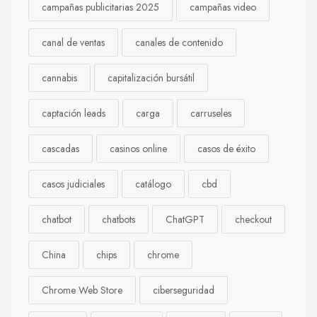
campañas publicitarias 2025
campañas video
canal de ventas
canales de contenido
cannabis
capitalización bursátil
captación leads
carga
carruseles
cascadas
casinos online
casos de éxito
casos judiciales
catálogo
cbd
chatbot
chatbots
ChatGPT
checkout
China
chips
chrome
Chrome Web Store
ciberseguridad