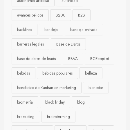
autonomía artificial
autoridad
avances bélicos
B200
B2B
backlinks
bandeja
bandeja entrada
barreras legales
Base de Datos
base de datos de leads
BBVA
BCEcopilot
bebidas
bebidas populares
belleza
beneficios de Kanban en marketing
bienestar
biometría
black friday
blog
bracketing
brainstorming