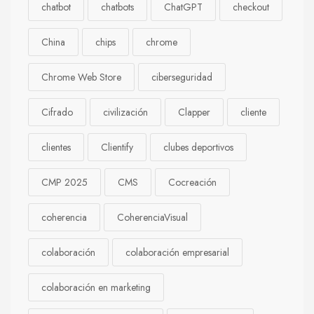
chatbot
chatbots
ChatGPT
checkout
China
chips
chrome
Chrome Web Store
ciberseguridad
Cifrado
civilización
Clapper
cliente
clientes
Clientify
clubes deportivos
CMP 2025
CMS
Cocreación
coherencia
CoherenciaVisual
colaboración
colaboración empresarial
colaboración en marketing