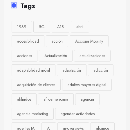
Tags
1939
5G
A18
abril
accesibilidad
acción
Acciona Mobility
acciones
Actualización
actualizaciones
adaptabilidad móvil
adaptación
adicción
adquisición de clientes
adultos mayores digital
afiliados
afroamericana
agencia
agencia marketing
agendar actividades
agentes IA
AI
ai-overviews
alcance