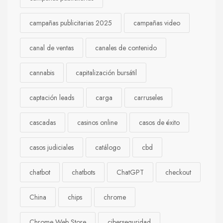
campañas publicitarias 2025
campañas video
canal de ventas
canales de contenido
cannabis
capitalización bursátil
captación leads
carga
carruseles
cascadas
casinos online
casos de éxito
casos judiciales
catálogo
cbd
chatbot
chatbots
ChatGPT
checkout
China
chips
chrome
Chrome Web Store
ciberseguridad