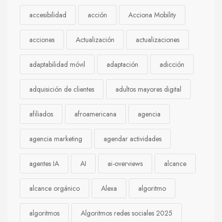
accesibilidad
acción
Acciona Mobility
acciones
Actualización
actualizaciones
adaptabilidad móvil
adaptación
adicción
adquisición de clientes
adultos mayores digital
afiliados
afroamericana
agencia
agencia marketing
agendar actividades
agentes IA
AI
ai-overviews
alcance
alcance orgánico
Alexa
algoritmo
algoritmos
Algoritmos redes sociales 2025