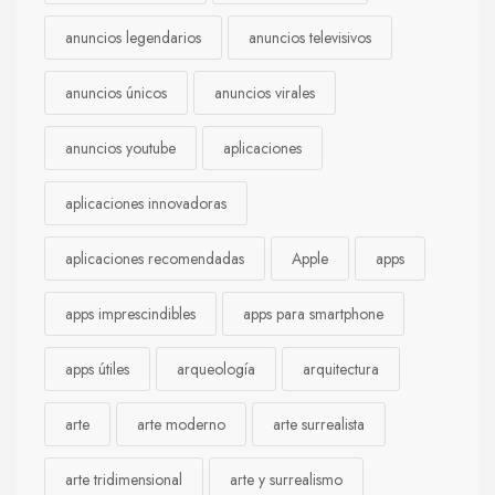
anuncios legendarios
anuncios televisivos
anuncios únicos
anuncios virales
anuncios youtube
aplicaciones
aplicaciones innovadoras
aplicaciones recomendadas
Apple
apps
apps imprescindibles
apps para smartphone
apps útiles
arqueología
arquitectura
arte
arte moderno
arte surrealista
arte tridimensional
arte y surrealismo