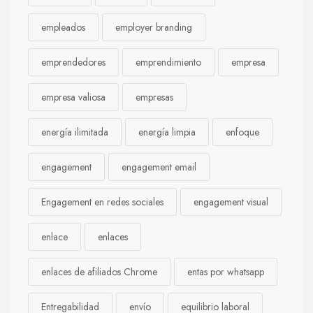
empleados
employer branding
emprendedores
emprendimiento
empresa
empresa valiosa
empresas
energía ilimitada
energía limpia
enfoque
engagement
engagement email
Engagement en redes sociales
engagement visual
enlace
enlaces
enlaces de afiliados Chrome
entas por whatsapp
Entregabilidad
envío
equilibrio laboral