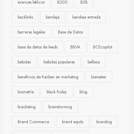
avances bélicos
B200
B2B
backlinks
bandeja
bandeja entrada
barreras legales
Base de Datos
base de datos de leads
BBVA
BCEcopilot
bebidas
bebidas populares
belleza
beneficios de Kanban en marketing
bienestar
biometría
black friday
blog
bracketing
brainstorming
Brand Commerce
brand equity
branding