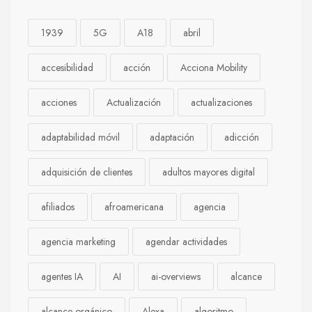
1939
5G
A18
abril
accesibilidad
acción
Acciona Mobility
acciones
Actualización
actualizaciones
adaptabilidad móvil
adaptación
adicción
adquisición de clientes
adultos mayores digital
afiliados
afroamericana
agencia
agencia marketing
agendar actividades
agentes IA
AI
ai-overviews
alcance
alcance orgánico
Alexa
algoritmo