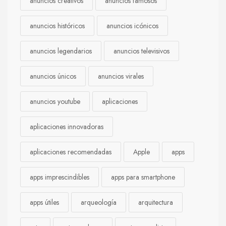
anuncios creativos
anuncios famosos
anuncios históricos
anuncios icónicos
anuncios legendarios
anuncios televisivos
anuncios únicos
anuncios virales
anuncios youtube
aplicaciones
aplicaciones innovadoras
aplicaciones recomendadas
Apple
apps
apps imprescindibles
apps para smartphone
apps útiles
arqueología
arquitectura