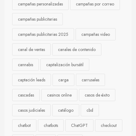
campañas personalizadas
campañas por correo
campañas publicitarias
campañas publicitarias 2025
campañas video
canal de ventas
canales de contenido
cannabis
capitalización bursátil
captación leads
carga
carruseles
cascadas
casinos online
casos de éxito
casos judiciales
catálogo
cbd
chatbot
chatbots
ChatGPT
checkout