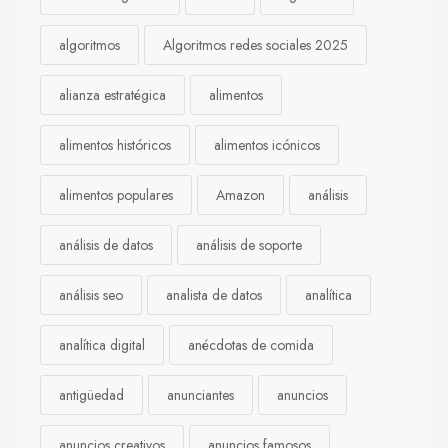
algoritmos
Algoritmos redes sociales 2025
alianza estratégica
alimentos
alimentos históricos
alimentos icónicos
alimentos populares
Amazon
análisis
análisis de datos
análisis de soporte
análisis seo
analista de datos
analítica
analítica digital
anécdotas de comida
antigüedad
anunciantes
anuncios
anuncios creativos
anuncios famosos