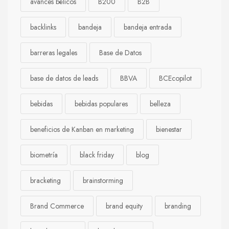
avances bélicos
B200
B2B
backlinks
bandeja
bandeja entrada
barreras legales
Base de Datos
base de datos de leads
BBVA
BCEcopilot
bebidas
bebidas populares
belleza
beneficios de Kanban en marketing
bienestar
biometría
black friday
blog
bracketing
brainstorming
Brand Commerce
brand equity
branding