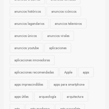
anuncios históricos
anuncios icónicos
anuncios legendarios
anuncios televisivos
anuncios únicos
anuncios virales
anuncios youtube
aplicaciones
aplicaciones innovadoras
aplicaciones recomendadas
Apple
apps
apps imprescindibles
apps para smartphone
apps útiles
arqueología
arquitectura
arte
arte moderno
arte surrealista