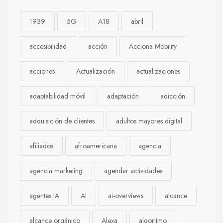
1939
5G
A18
abril
accesibilidad
acción
Acciona Mobility
acciones
Actualización
actualizaciones
adaptabilidad móvil
adaptación
adicción
adquisición de clientes
adultos mayores digital
afiliados
afroamericana
agencia
agencia marketing
agendar actividades
agentes IA
AI
ai-overviews
alcance
alcance orgánico
Alexa
algoritmo