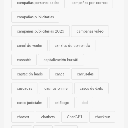
campañas personalizadas
campañas por correo
campañas publicitarias
campañas publicitarias 2025
campañas video
canal de ventas
canales de contenido
cannabis
capitalización bursátil
captación leads
carga
carruseles
cascadas
casinos online
casos de éxito
casos judiciales
catálogo
cbd
chatbot
chatbots
ChatGPT
checkout