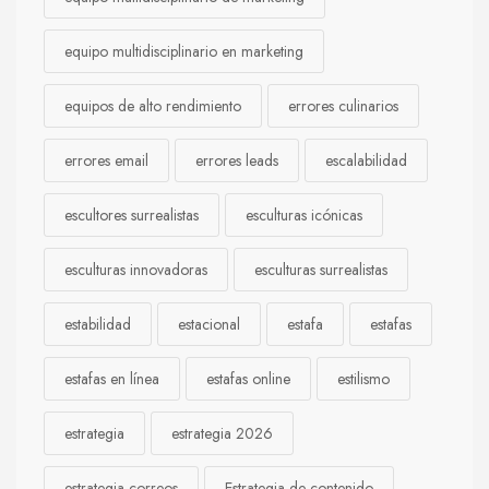
equipo multidisciplinario en marketing
equipos de alto rendimiento
errores culinarios
errores email
errores leads
escalabilidad
escultores surrealistas
esculturas icónicas
esculturas innovadoras
esculturas surrealistas
estabilidad
estacional
estafa
estafas
estafas en línea
estafas online
estilismo
estrategia
estrategia 2026
estrategia correos
Estrategia de contenido