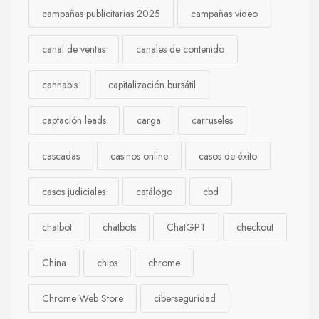
campañas publicitarias 2025
campañas video
canal de ventas
canales de contenido
cannabis
capitalización bursátil
captación leads
carga
carruseles
cascadas
casinos online
casos de éxito
casos judiciales
catálogo
cbd
chatbot
chatbots
ChatGPT
checkout
China
chips
chrome
Chrome Web Store
ciberseguridad