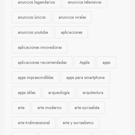
anuncios legendarios
anuncios televisivos
anuncios únicos
anuncios virales
anuncios youtube
aplicaciones
aplicaciones innovadoras
aplicaciones recomendadas
Apple
apps
apps imprescindibles
apps para smartphone
apps útiles
arqueología
arquitectura
arte
arte moderno
arte surrealista
arte tridimensional
arte y surrealismo