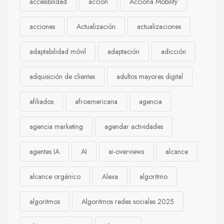
accesibilidad
acción
Acciona Mobility
acciones
Actualización
actualizaciones
adaptabilidad móvil
adaptación
adicción
adquisición de clientes
adultos mayores digital
afiliados
afroamericana
agencia
agencia marketing
agendar actividades
agentes IA
AI
ai-overviews
alcance
alcance orgánico
Alexa
algoritmo
algoritmos
Algoritmos redes sociales 2025