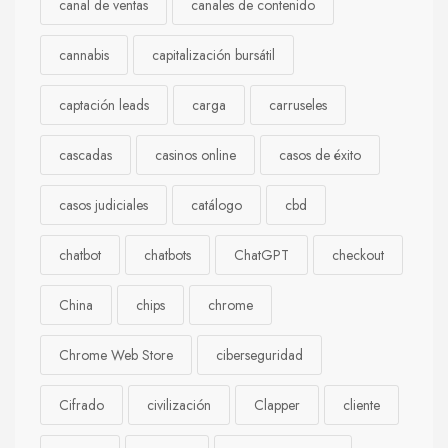
canal de ventas
canales de contenido
cannabis
capitalización bursátil
captación leads
carga
carruseles
cascadas
casinos online
casos de éxito
casos judiciales
catálogo
cbd
chatbot
chatbots
ChatGPT
checkout
China
chips
chrome
Chrome Web Store
ciberseguridad
Cifrado
civilización
Clapper
cliente