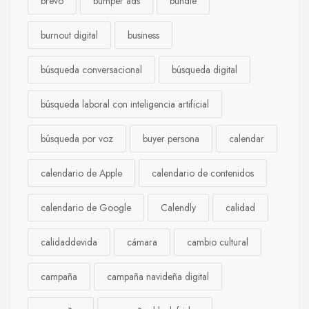
brevo
bumper ads
bundle
burnout digital
business
búsqueda conversacional
búsqueda digital
búsqueda laboral con inteligencia artificial
búsqueda por voz
buyer persona
calendar
calendario de Apple
calendario de contenidos
calendario de Google
Calendly
calidad
calidaddevida
cámara
cambio cultural
campaña
campaña navideña digital