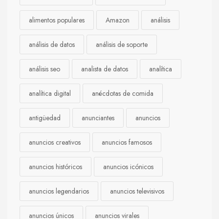
alimentos populares
Amazon
análisis
análisis de datos
análisis de soporte
análisis seo
analista de datos
analítica
analítica digital
anécdotas de comida
antigüedad
anunciantes
anuncios
anuncios creativos
anuncios famosos
anuncios históricos
anuncios icónicos
anuncios legendarios
anuncios televisivos
anuncios únicos
anuncios virales