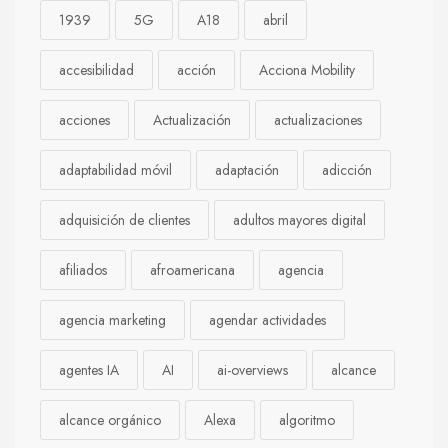
1939
5G
A18
abril
accesibilidad
acción
Acciona Mobility
acciones
Actualización
actualizaciones
adaptabilidad móvil
adaptación
adicción
adquisición de clientes
adultos mayores digital
afiliados
afroamericana
agencia
agencia marketing
agendar actividades
agentes IA
AI
ai-overviews
alcance
alcance orgánico
Alexa
algoritmo