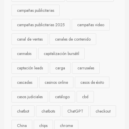
campañas publicitarias
campañas publicitarias 2025
campañas video
canal de ventas
canales de contenido
cannabis
capitalización bursátil
captación leads
carga
carruseles
cascadas
casinos online
casos de éxito
casos judiciales
catálogo
cbd
chatbot
chatbots
ChatGPT
checkout
China
chips
chrome