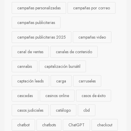
campañas personalizadas
campañas por correo
campañas publicitarias
campañas publicitarias 2025
campañas video
canal de ventas
canales de contenido
cannabis
capitalización bursátil
captación leads
carga
carruseles
cascadas
casinos online
casos de éxito
casos judiciales
catálogo
cbd
chatbot
chatbots
ChatGPT
checkout