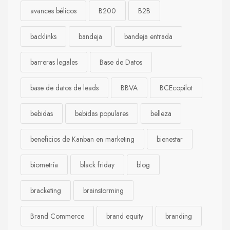
avances bélicos
B200
B2B
backlinks
bandeja
bandeja entrada
barreras legales
Base de Datos
base de datos de leads
BBVA
BCEcopilot
bebidas
bebidas populares
belleza
beneficios de Kanban en marketing
bienestar
biometría
black friday
blog
bracketing
brainstorming
Brand Commerce
brand equity
branding