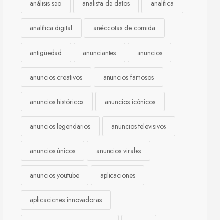
análisis seo
analista de datos
analítica
analítica digital
anécdotas de comida
antigüedad
anunciantes
anuncios
anuncios creativos
anuncios famosos
anuncios históricos
anuncios icónicos
anuncios legendarios
anuncios televisivos
anuncios únicos
anuncios virales
anuncios youtube
aplicaciones
aplicaciones innovadoras