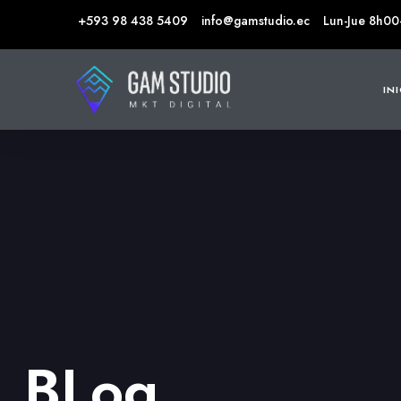
+593 98 438 5409
info@gamstudio.ec
Lun-Jue 8h00
IN
BLog