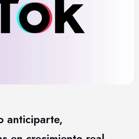
anticiparte,
as en crecimiento real