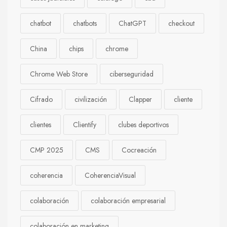
chatbot
chatbots
ChatGPT
checkout
China
chips
chrome
Chrome Web Store
ciberseguridad
Cifrado
civilización
Clapper
cliente
clientes
Clientify
clubes deportivos
CMP 2025
CMS
Cocreación
coherencia
CoherenciaVisual
colaboración
colaboración empresarial
colaboración en marketing