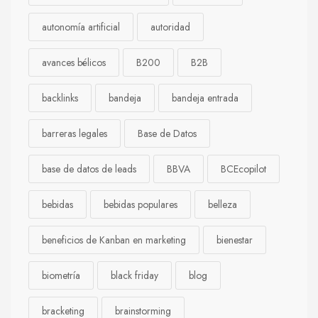
autonomía artificial
autoridad
avances bélicos
B200
B2B
backlinks
bandeja
bandeja entrada
barreras legales
Base de Datos
base de datos de leads
BBVA
BCEcopilot
bebidas
bebidas populares
belleza
beneficios de Kanban en marketing
bienestar
biometría
black friday
blog
bracketing
brainstorming