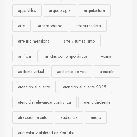
apps útiles
arqueología
arquitectura
arte
arte moderno
arte surrealista
arte tridimensional
arte y surrealismo
artificial
artistas contemporáneos
Asana
asistente virtual
asistentes de voz
atención
atención al cliente
atención al cliente 2025
atención relevancia confianza
atencióncliente
atracción talento
audiencia
audio
aumentar visibilidad en YouTube