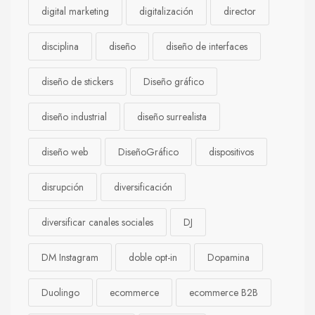
digital marketing
digitalización
director
disciplina
diseño
diseño de interfaces
diseño de stickers
Diseño gráfico
diseño industrial
diseño surrealista
diseño web
DiseñoGráfico
dispositivos
disrupción
diversificación
diversificar canales sociales
DJ
DM Instagram
doble opt-in
Dopamina
Duolingo
ecommerce
ecommerce B2B