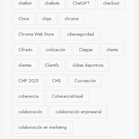
chatbot
chatbots
ChatGPT
checkout
China
chips
chrome
Chrome Web Store
ciberseguridad
Cifrado
civilización
Clapper
cliente
clientes
Clientify
clubes deportivos
CMP 2025
CMS
Cocreación
coherencia
CoherenciaVisual
colaboración
colaboración empresarial
colaboración en marketing