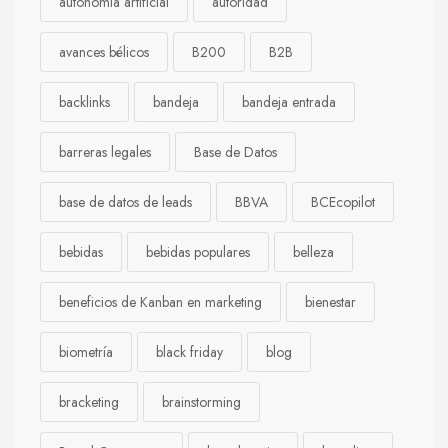
autonomía artificial
autoridad
avances bélicos
B200
B2B
backlinks
bandeja
bandeja entrada
barreras legales
Base de Datos
base de datos de leads
BBVA
BCEcopilot
bebidas
bebidas populares
belleza
beneficios de Kanban en marketing
bienestar
biometría
black friday
blog
bracketing
brainstorming