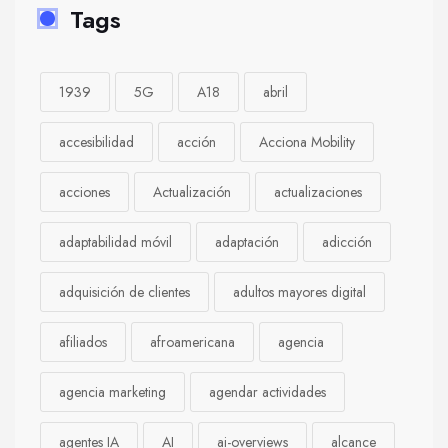
Tags
1939
5G
A18
abril
accesibilidad
acción
Acciona Mobility
acciones
Actualización
actualizaciones
adaptabilidad móvil
adaptación
adicción
adquisición de clientes
adultos mayores digital
afiliados
afroamericana
agencia
agencia marketing
agendar actividades
agentes IA
AI
ai-overviews
alcance