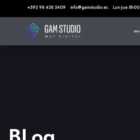
+593 98 438 5409
info@gamstudio.ec
Lun-Jue 8h00
IN
BLog