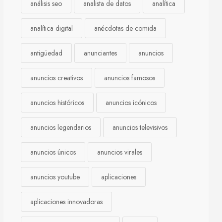
análisis seo
analista de datos
analítica
analítica digital
anécdotas de comida
antigüedad
anunciantes
anuncios
anuncios creativos
anuncios famosos
anuncios históricos
anuncios icónicos
anuncios legendarios
anuncios televisivos
anuncios únicos
anuncios virales
anuncios youtube
aplicaciones
aplicaciones innovadoras