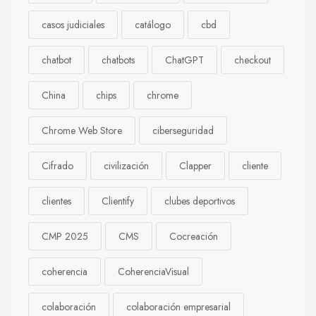
casos judiciales
catálogo
cbd
chatbot
chatbots
ChatGPT
checkout
China
chips
chrome
Chrome Web Store
ciberseguridad
Cifrado
civilización
Clapper
cliente
clientes
Clientify
clubes deportivos
CMP 2025
CMS
Cocreación
coherencia
CoherenciaVisual
colaboración
colaboración empresarial