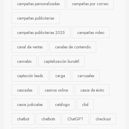
campañas personalizadas
campañas por correo
campañas publicitarias
campañas publicitarias 2025
campañas video
canal de ventas
canales de contenido
cannabis
capitalización bursátil
captación leads
carga
carruseles
cascadas
casinos online
casos de éxito
casos judiciales
catálogo
cbd
chatbot
chatbots
ChatGPT
checkout