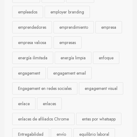
empleados
employer branding
emprendedores
emprendimiento
empresa
empresa valiosa
empresas
energía ilimitada
energía limpia
enfoque
engagement
engagement email
Engagement en redes sociales
engagement visual
enlace
enlaces
enlaces de afiliados Chrome
entas por whatsapp
Entregabilidad
envío
equilibrio laboral