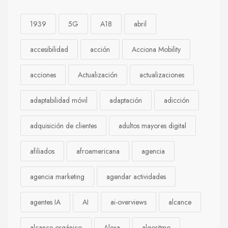
1939
5G
A18
abril
accesibilidad
acción
Acciona Mobility
acciones
Actualización
actualizaciones
adaptabilidad móvil
adaptación
adicción
adquisición de clientes
adultos mayores digital
afiliados
afroamericana
agencia
agencia marketing
agendar actividades
agentes IA
AI
ai-overviews
alcance
alcance orgánico
Alexa
algoritmo