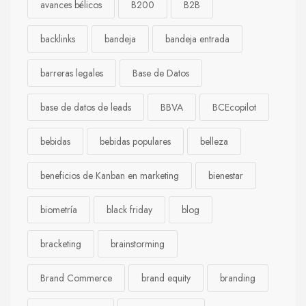
avances bélicos
B200
B2B
backlinks
bandeja
bandeja entrada
barreras legales
Base de Datos
base de datos de leads
BBVA
BCEcopilot
bebidas
bebidas populares
belleza
beneficios de Kanban en marketing
bienestar
biometría
black friday
blog
bracketing
brainstorming
Brand Commerce
brand equity
branding