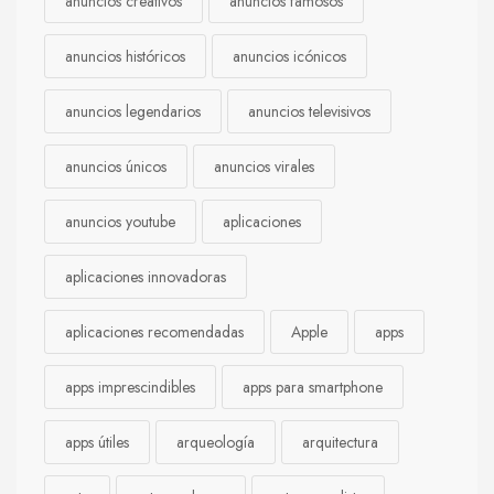
anuncios creativos
anuncios famosos
anuncios históricos
anuncios icónicos
anuncios legendarios
anuncios televisivos
anuncios únicos
anuncios virales
anuncios youtube
aplicaciones
aplicaciones innovadoras
aplicaciones recomendadas
Apple
apps
apps imprescindibles
apps para smartphone
apps útiles
arqueología
arquitectura