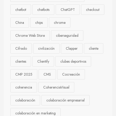
chatbot
chatbots
ChatGPT
checkout
China
chips
chrome
Chrome Web Store
ciberseguridad
Cifrado
civilización
Clapper
cliente
clientes
Clientify
clubes deportivos
CMP 2025
CMS
Cocreación
coherencia
CoherenciaVisual
colaboración
colaboración empresarial
colaboración en marketing