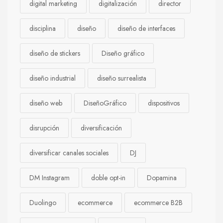
digital marketing
digitalización
director
disciplina
diseño
diseño de interfaces
diseño de stickers
Diseño gráfico
diseño industrial
diseño surrealista
diseño web
DiseñoGráfico
dispositivos
disrupción
diversificación
diversificar canales sociales
DJ
DM Instagram
doble opt-in
Dopamina
Duolingo
ecommerce
ecommerce B2B