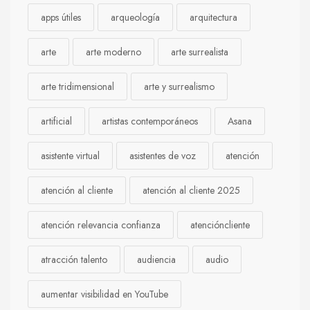
apps útiles
arqueología
arquitectura
arte
arte moderno
arte surrealista
arte tridimensional
arte y surrealismo
artificial
artistas contemporáneos
Asana
asistente virtual
asistentes de voz
atención
atención al cliente
atención al cliente 2025
atención relevancia confianza
atencióncliente
atracción talento
audiencia
audio
aumentar visibilidad en YouTube