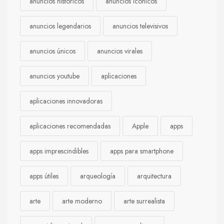
anuncios históricos
anuncios icónicos
anuncios legendarios
anuncios televisivos
anuncios únicos
anuncios virales
anuncios youtube
aplicaciones
aplicaciones innovadoras
aplicaciones recomendadas
Apple
apps
apps imprescindibles
apps para smartphone
apps útiles
arqueología
arquitectura
arte
arte moderno
arte surrealista