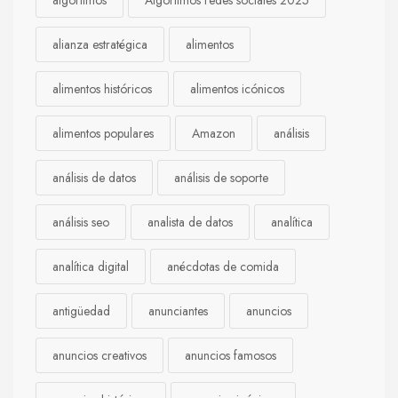
algoritmos
Algoritmos redes sociales 2025
alianza estratégica
alimentos
alimentos históricos
alimentos icónicos
alimentos populares
Amazon
análisis
análisis de datos
análisis de soporte
análisis seo
analista de datos
analítica
analítica digital
anécdotas de comida
antigüedad
anunciantes
anuncios
anuncios creativos
anuncios famosos