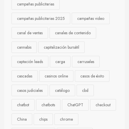
campañas publicitarias
campañas publicitarias 2025
campañas video
canal de ventas
canales de contenido
cannabis
capitalización bursátil
captación leads
carga
carruseles
cascadas
casinos online
casos de éxito
casos judiciales
catálogo
cbd
chatbot
chatbots
ChatGPT
checkout
China
chips
chrome