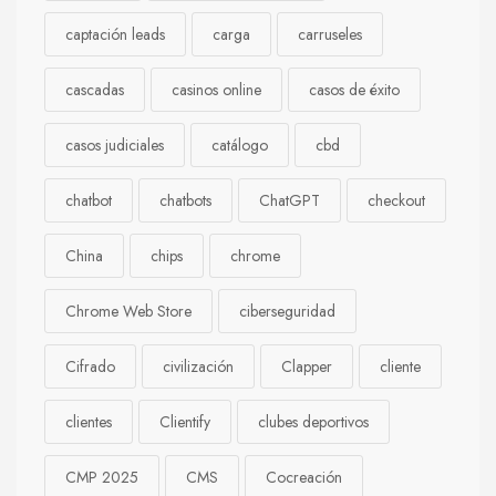
captación leads
carga
carruseles
cascadas
casinos online
casos de éxito
casos judiciales
catálogo
cbd
chatbot
chatbots
ChatGPT
checkout
China
chips
chrome
Chrome Web Store
ciberseguridad
Cifrado
civilización
Clapper
cliente
clientes
Clientify
clubes deportivos
CMP 2025
CMS
Cocreación