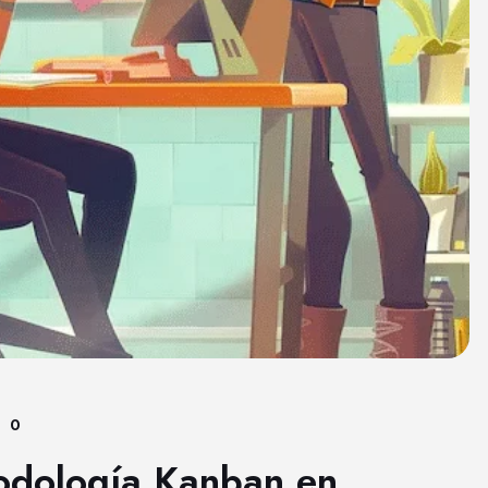
0
odología Kanban en