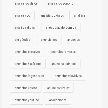
análisis de datos
análisis de soporte
análisis seo
analista de datos
analítica
analítica digital
anécdotas de comida
antigüedad
anunciantes
anuncios
anuncios creativos
anuncios famosos
anuncios históricos
anuncios icónicos
anuncios legendarios
anuncios televisivos
anuncios únicos
anuncios virales
anuncios youtube
aplicaciones