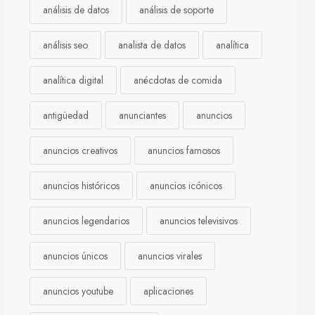
análisis de datos
análisis de soporte
análisis seo
analista de datos
analítica
analítica digital
anécdotas de comida
antigüedad
anunciantes
anuncios
anuncios creativos
anuncios famosos
anuncios históricos
anuncios icónicos
anuncios legendarios
anuncios televisivos
anuncios únicos
anuncios virales
anuncios youtube
aplicaciones