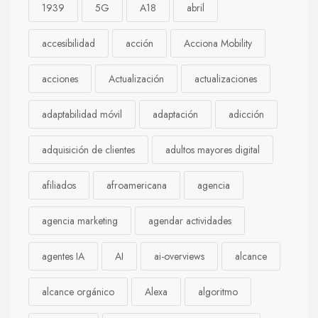
1939
5G
A18
abril
accesibilidad
acción
Acciona Mobility
acciones
Actualización
actualizaciones
adaptabilidad móvil
adaptación
adicción
adquisición de clientes
adultos mayores digital
afiliados
afroamericana
agencia
agencia marketing
agendar actividades
agentes IA
AI
ai-overviews
alcance
alcance orgánico
Alexa
algoritmo