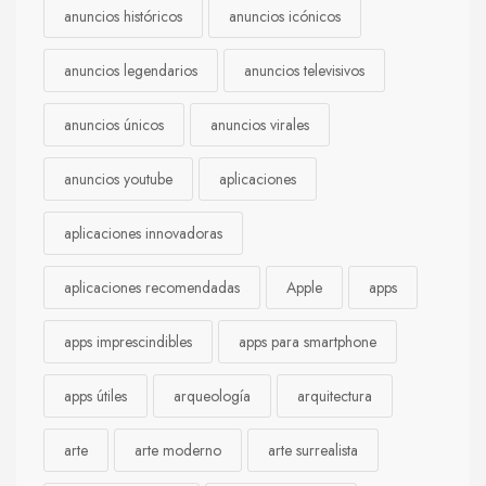
anuncios históricos
anuncios icónicos
anuncios legendarios
anuncios televisivos
anuncios únicos
anuncios virales
anuncios youtube
aplicaciones
aplicaciones innovadoras
aplicaciones recomendadas
Apple
apps
apps imprescindibles
apps para smartphone
apps útiles
arqueología
arquitectura
arte
arte moderno
arte surrealista