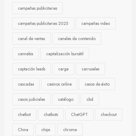
campañas publicitarias
campañas publicitarias 2025
campañas video
canal de ventas
canales de contenido
cannabis
capitalización bursátil
captación leads
carga
carruseles
cascadas
casinos online
casos de éxito
casos judiciales
catálogo
cbd
chatbot
chatbots
ChatGPT
checkout
China
chips
chrome