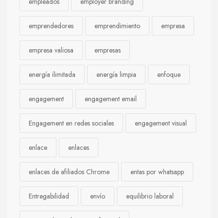
empleados
employer branding
emprendedores
emprendimiento
empresa
empresa valiosa
empresas
energía ilimitada
energía limpia
enfoque
engagement
engagement email
Engagement en redes sociales
engagement visual
enlace
enlaces
enlaces de afiliados Chrome
entas por whatsapp
Entregabilidad
envío
equilibrio laboral