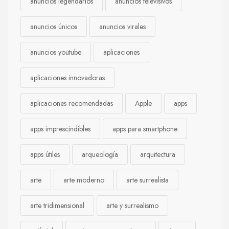
anuncios legendarios
anuncios televisivos
anuncios únicos
anuncios virales
anuncios youtube
aplicaciones
aplicaciones innovadoras
aplicaciones recomendadas
Apple
apps
apps imprescindibles
apps para smartphone
apps útiles
arqueología
arquitectura
arte
arte moderno
arte surrealista
arte tridimensional
arte y surrealismo