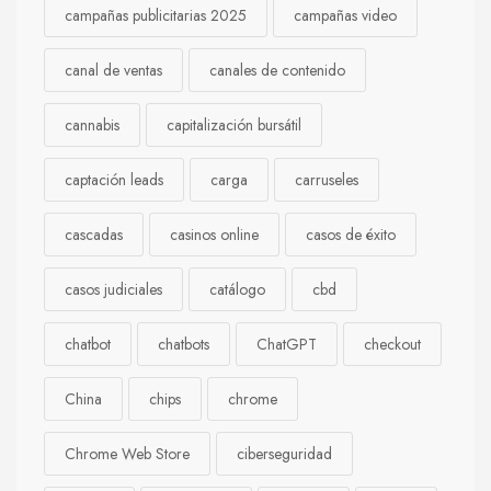
campañas publicitarias 2025
campañas video
canal de ventas
canales de contenido
cannabis
capitalización bursátil
captación leads
carga
carruseles
cascadas
casinos online
casos de éxito
casos judiciales
catálogo
cbd
chatbot
chatbots
ChatGPT
checkout
China
chips
chrome
Chrome Web Store
ciberseguridad