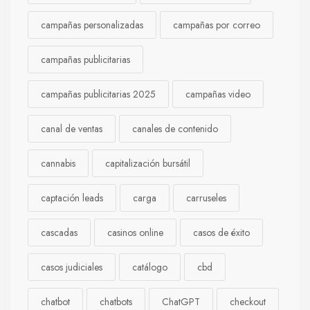
campañas personalizadas
campañas por correo
campañas publicitarias
campañas publicitarias 2025
campañas video
canal de ventas
canales de contenido
cannabis
capitalización bursátil
captación leads
carga
carruseles
cascadas
casinos online
casos de éxito
casos judiciales
catálogo
cbd
chatbot
chatbots
ChatGPT
checkout