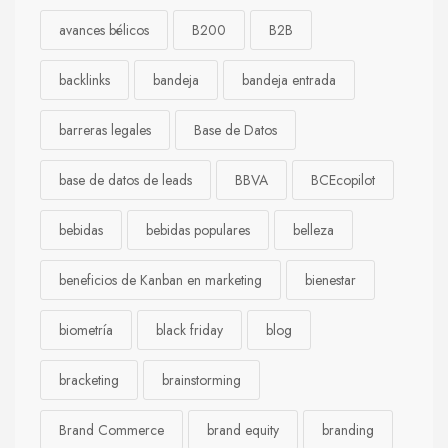
avances bélicos
B200
B2B
backlinks
bandeja
bandeja entrada
barreras legales
Base de Datos
base de datos de leads
BBVA
BCEcopilot
bebidas
bebidas populares
belleza
beneficios de Kanban en marketing
bienestar
biometría
black friday
blog
bracketing
brainstorming
Brand Commerce
brand equity
branding