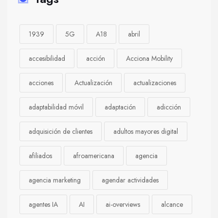
1939
5G
A18
abril
accesibilidad
acción
Acciona Mobility
acciones
Actualización
actualizaciones
adaptabilidad móvil
adaptación
adicción
adquisición de clientes
adultos mayores digital
afiliados
afroamericana
agencia
agencia marketing
agendar actividades
agentes IA
AI
ai-overviews
alcance