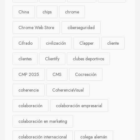
China
chips
chrome
Chrome Web Store
ciberseguridad
Cifrado
civilización
Clapper
cliente
clientes
Clientify
clubes deportivos
CMP 2025
CMS
Cocreación
coherencia
CoherenciaVisual
colaboración
colaboración empresarial
colaboración en marketing
colaboración internacional
colega alemán