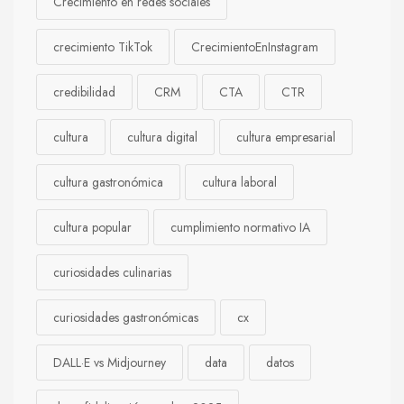
Crecimiento en redes sociales
crecimiento TikTok
CrecimientoEnInstagram
credibilidad
CRM
CTA
CTR
cultura
cultura digital
cultura empresarial
cultura gastronómica
cultura laboral
cultura popular
cumplimiento normativo IA
curiosidades culinarias
curiosidades gastronómicas
cx
DALL·E vs Midjourney
data
datos