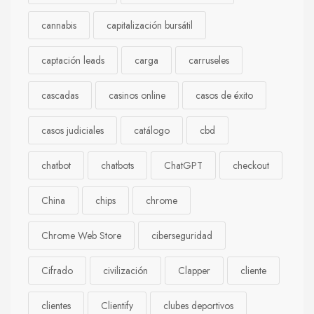
cannabis
capitalización bursátil
captación leads
carga
carruseles
cascadas
casinos online
casos de éxito
casos judiciales
catálogo
cbd
chatbot
chatbots
ChatGPT
checkout
China
chips
chrome
Chrome Web Store
ciberseguridad
Cifrado
civilización
Clapper
cliente
clientes
Clientify
clubes deportivos