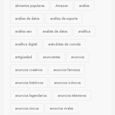
alimentos populares
Amazon
análisis
análisis de datos
análisis de soporte
análisis seo
analista de datos
analítica
analítica digital
anécdotas de comida
antigüedad
anunciantes
anuncios
anuncios creativos
anuncios famosos
anuncios históricos
anuncios icónicos
anuncios legendarios
anuncios televisivos
anuncios únicos
anuncios virales