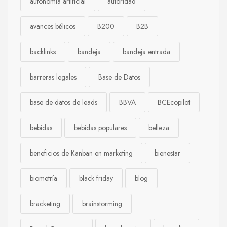
autonomía artificial
autoridad
avances bélicos
B200
B2B
backlinks
bandeja
bandeja entrada
barreras legales
Base de Datos
base de datos de leads
BBVA
BCEcopilot
bebidas
bebidas populares
belleza
beneficios de Kanban en marketing
bienestar
biometría
black friday
blog
bracketing
brainstorming