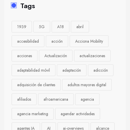
Tags
1939
5G
A18
abril
accesibilidad
acción
Acciona Mobility
acciones
Actualización
actualizaciones
adaptabilidad móvil
adaptación
adicción
adquisición de clientes
adultos mayores digital
afiliados
afroamericana
agencia
agencia marketing
agendar actividades
agentes IA
AI
ai-overviews
alcance