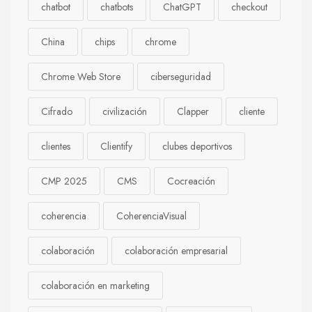
chatbot
chatbots
ChatGPT
checkout
China
chips
chrome
Chrome Web Store
ciberseguridad
Cifrado
civilización
Clapper
cliente
clientes
Clientify
clubes deportivos
CMP 2025
CMS
Cocreación
coherencia
CoherenciaVisual
colaboración
colaboración empresarial
colaboración en marketing