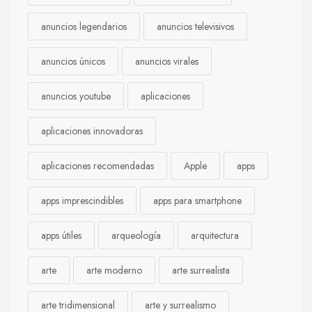
anuncios legendarios
anuncios televisivos
anuncios únicos
anuncios virales
anuncios youtube
aplicaciones
aplicaciones innovadoras
aplicaciones recomendadas
Apple
apps
apps imprescindibles
apps para smartphone
apps útiles
arqueología
arquitectura
arte
arte moderno
arte surrealista
arte tridimensional
arte y surrealismo