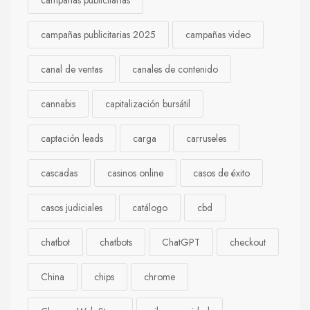
campañas publicitarias
campañas publicitarias 2025
campañas video
canal de ventas
canales de contenido
cannabis
capitalización bursátil
captación leads
carga
carruseles
cascadas
casinos online
casos de éxito
casos judiciales
catálogo
cbd
chatbot
chatbots
ChatGPT
checkout
China
chips
chrome