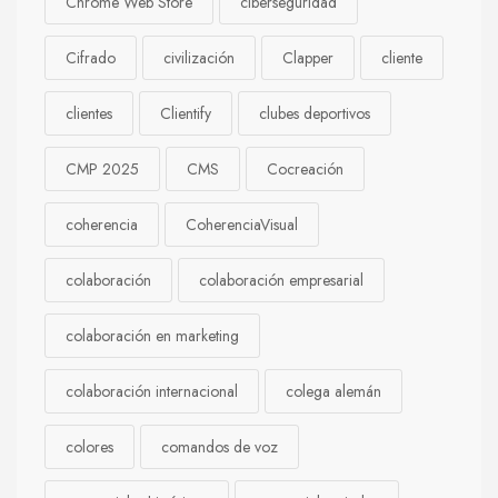
Chrome Web Store
ciberseguridad
Cifrado
civilización
Clapper
cliente
clientes
Clientify
clubes deportivos
CMP 2025
CMS
Cocreación
coherencia
CoherenciaVisual
colaboración
colaboración empresarial
colaboración en marketing
colaboración internacional
colega alemán
colores
comandos de voz