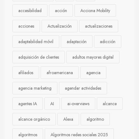
accesibilidad
acción
Acciona Mobility
acciones
Actualización
actualizaciones
adaptabilidad móvil
adaptación
adicción
adquisición de clientes
adultos mayores digital
afiliados
afroamericana
agencia
agencia marketing
agendar actividades
agentes IA
AI
ai-overviews
alcance
alcance orgánico
Alexa
algoritmo
algoritmos
Algoritmos redes sociales 2025