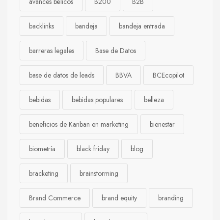
avances bélicos
B200
B2B
backlinks
bandeja
bandeja entrada
barreras legales
Base de Datos
base de datos de leads
BBVA
BCEcopilot
bebidas
bebidas populares
belleza
beneficios de Kanban en marketing
bienestar
biometría
black friday
blog
bracketing
brainstorming
Brand Commerce
brand equity
branding