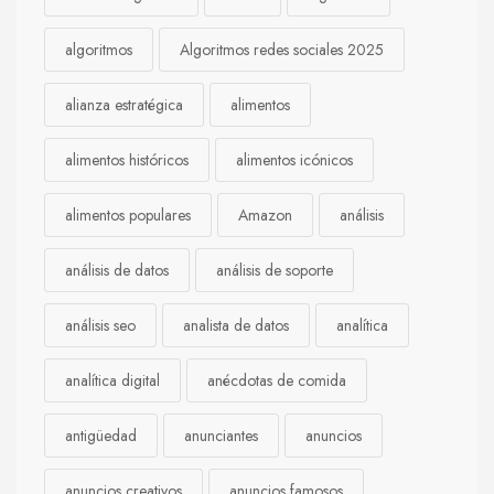
algoritmos
Algoritmos redes sociales 2025
alianza estratégica
alimentos
alimentos históricos
alimentos icónicos
alimentos populares
Amazon
análisis
análisis de datos
análisis de soporte
análisis seo
analista de datos
analítica
analítica digital
anécdotas de comida
antigüedad
anunciantes
anuncios
anuncios creativos
anuncios famosos