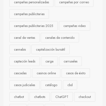
campañas personalizadas
campañas por correo
campañas publicitarias
campañas publicitarias 2025
campañas video
canal de ventas
canales de contenido
cannabis
capitalización bursátil
captación leads
carga
carruseles
cascadas
casinos online
casos de éxito
casos judiciales
catálogo
cbd
chatbot
chatbots
ChatGPT
checkout