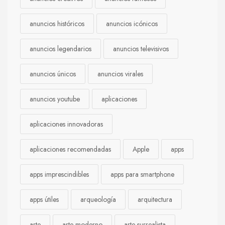
anuncios históricos
anuncios icónicos
anuncios legendarios
anuncios televisivos
anuncios únicos
anuncios virales
anuncios youtube
aplicaciones
aplicaciones innovadoras
aplicaciones recomendadas
Apple
apps
apps imprescindibles
apps para smartphone
apps útiles
arqueología
arquitectura
arte
arte moderno
arte surrealista