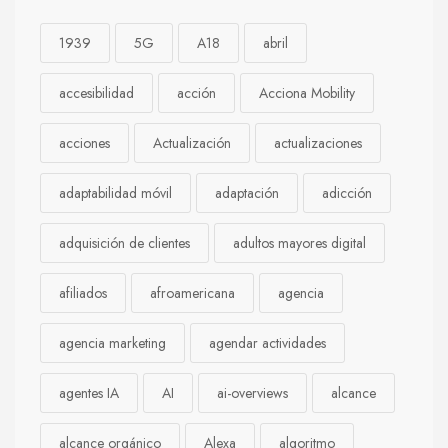
1939
5G
A18
abril
accesibilidad
acción
Acciona Mobility
acciones
Actualización
actualizaciones
adaptabilidad móvil
adaptación
adicción
adquisición de clientes
adultos mayores digital
afiliados
afroamericana
agencia
agencia marketing
agendar actividades
agentes IA
AI
ai-overviews
alcance
alcance orgánico
Alexa
algoritmo