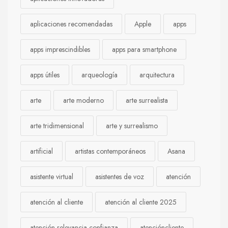
aplicaciones recomendadas
Apple
apps
apps imprescindibles
apps para smartphone
apps útiles
arqueología
arquitectura
arte
arte moderno
arte surrealista
arte tridimensional
arte y surrealismo
artificial
artistas contemporáneos
Asana
asistente virtual
asistentes de voz
atención
atención al cliente
atención al cliente 2025
atención relevancia confianza
atencióncliente