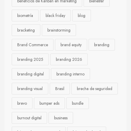
beneficios de Kanban en marketing
bienestar
biometría
black friday
blog
bracketing
brainstorming
Brand Commerce
brand equity
branding
branding 2025
branding 2026
branding digital
branding interno
branding visual
Brasil
brecha de seguridad
brevo
bumper ads
bundle
burnout digital
business