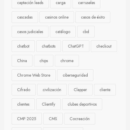
captación leads
carga
carruseles
cascadas
casinos online
casos de éxito
casos judiciales
catálogo
cbd
chatbot
chatbots
ChatGPT
checkout
China
chips
chrome
Chrome Web Store
ciberseguridad
Cifrado
civilización
Clapper
cliente
clientes
Clientify
clubes deportivos
CMP 2025
CMS
Cocreación