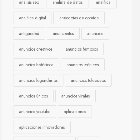
análisis seo
analista de datos
analítica
analítica digital
anécdotas de comida
antigüedad
anunciantes
anuncios
anuncios creativos
anuncios famosos
anuncios históricos
anuncios icónicos
anuncios legendarios
anuncios televisivos
anuncios únicos
anuncios virales
anuncios youtube
aplicaciones
aplicaciones innovadoras