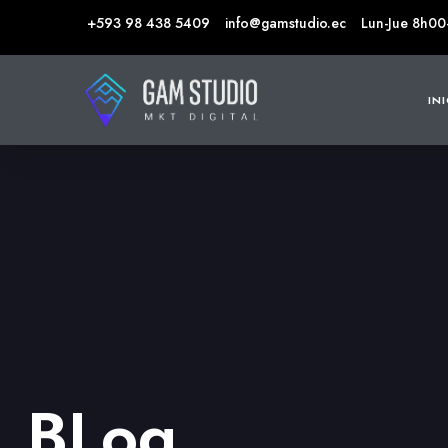
+593 98 438 5409
info@gamstudio.ec
Lun-Jue 8h00
IN
BLog