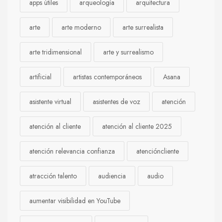
apps útiles
arqueología
arquitectura
arte
arte moderno
arte surrealista
arte tridimensional
arte y surrealismo
artificial
artistas contemporáneos
Asana
asistente virtual
asistentes de voz
atención
atención al cliente
atención al cliente 2025
atención relevancia confianza
atencióncliente
atracción talento
audiencia
audio
aumentar visibilidad en YouTube