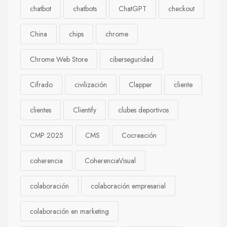
chatbot
chatbots
ChatGPT
checkout
China
chips
chrome
Chrome Web Store
ciberseguridad
Cifrado
civilización
Clapper
cliente
clientes
Clientify
clubes deportivos
CMP 2025
CMS
Cocreación
coherencia
CoherenciaVisual
colaboración
colaboración empresarial
colaboración en marketing