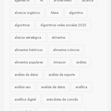
agentes IA
AI
ai-overviews
alcance
alcance orgánico
Alexa
algoritmo
algoritmos
Algoritmos redes sociales 2025
alianza estratégica
alimentos
alimentos históricos
alimentos icónicos
alimentos populares
Amazon
análisis
análisis de datos
análisis de soporte
análisis seo
analista de datos
analítica
analítica digital
anécdotas de comida