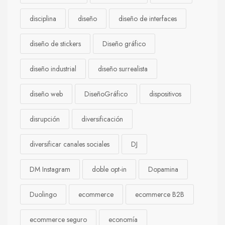
disciplina
diseño
diseño de interfaces
diseño de stickers
Diseño gráfico
diseño industrial
diseño surrealista
diseño web
DiseñoGráfico
dispositivos
disrupción
diversificación
diversificar canales sociales
DJ
DM Instagram
doble opt-in
Dopamina
Duolingo
ecommerce
ecommerce B2B
ecommerce seguro
economía