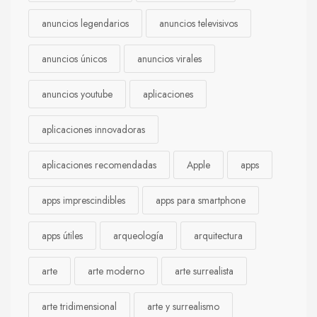
anuncios legendarios
anuncios televisivos
anuncios únicos
anuncios virales
anuncios youtube
aplicaciones
aplicaciones innovadoras
aplicaciones recomendadas
Apple
apps
apps imprescindibles
apps para smartphone
apps útiles
arqueología
arquitectura
arte
arte moderno
arte surrealista
arte tridimensional
arte y surrealismo