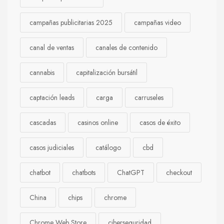
campañas publicitarias 2025
campañas video
canal de ventas
canales de contenido
cannabis
capitalización bursátil
captación leads
carga
carruseles
cascadas
casinos online
casos de éxito
casos judiciales
catálogo
cbd
chatbot
chatbots
ChatGPT
checkout
China
chips
chrome
Chrome Web Store
ciberseguridad