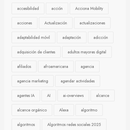
accesibilidad
acción
Acciona Mobility
acciones
Actualización
actualizaciones
adaptabilidad móvil
adaptación
adicción
adquisición de clientes
adultos mayores digital
afiliados
afroamericana
agencia
agencia marketing
agendar actividades
agentes IA
AI
ai-overviews
alcance
alcance orgánico
Alexa
algoritmo
algoritmos
Algoritmos redes sociales 2025