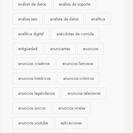
análisis de datos
análisis de soporte
análisis seo
analista de datos
analítica
analítica digital
anécdotas de comida
antigüedad
anunciantes
anuncios
anuncios creativos
anuncios famosos
anuncios históricos
anuncios icónicos
anuncios legendarios
anuncios televisivos
anuncios únicos
anuncios virales
anuncios youtube
aplicaciones