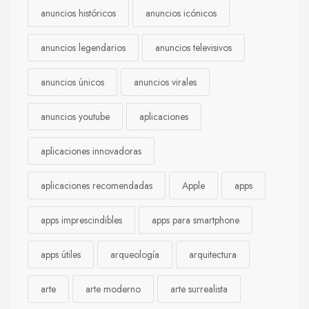
anuncios históricos
anuncios icónicos
anuncios legendarios
anuncios televisivos
anuncios únicos
anuncios virales
anuncios youtube
aplicaciones
aplicaciones innovadoras
aplicaciones recomendadas
Apple
apps
apps imprescindibles
apps para smartphone
apps útiles
arqueología
arquitectura
arte
arte moderno
arte surrealista