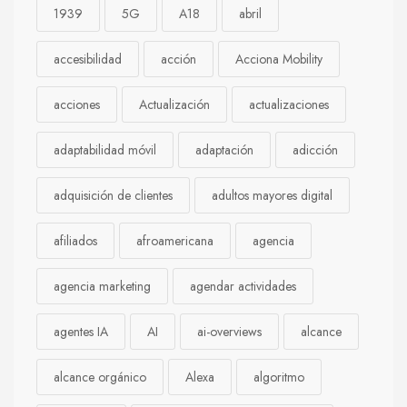
1939
5G
A18
abril
accesibilidad
acción
Acciona Mobility
acciones
Actualización
actualizaciones
adaptabilidad móvil
adaptación
adicción
adquisición de clientes
adultos mayores digital
afiliados
afroamericana
agencia
agencia marketing
agendar actividades
agentes IA
AI
ai-overviews
alcance
alcance orgánico
Alexa
algoritmo