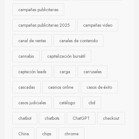
campañas publicitarias
campañas publicitarias 2025
campañas video
canal de ventas
canales de contenido
cannabis
capitalización bursátil
captación leads
carga
carruseles
cascadas
casinos online
casos de éxito
casos judiciales
catálogo
cbd
chatbot
chatbots
ChatGPT
checkout
China
chips
chrome