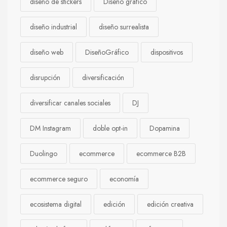
diseño de stickers
Diseño gráfico
diseño industrial
diseño surrealista
diseño web
DiseñoGráfico
dispositivos
disrupción
diversificación
diversificar canales sociales
DJ
DM Instagram
doble opt-in
Dopamina
Duolingo
ecommerce
ecommerce B2B
ecommerce seguro
economía
ecosistema digital
edición
edición creativa