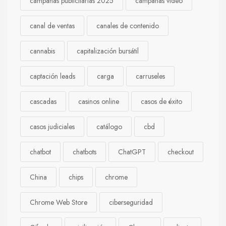
campañas publicitarias 2025
campañas video
canal de ventas
canales de contenido
cannabis
capitalización bursátil
captación leads
carga
carruseles
cascadas
casinos online
casos de éxito
casos judiciales
catálogo
cbd
chatbot
chatbots
ChatGPT
checkout
China
chips
chrome
Chrome Web Store
ciberseguridad