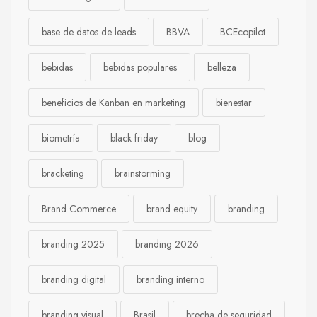
base de datos de leads
BBVA
BCEcopilot
bebidas
bebidas populares
belleza
beneficios de Kanban en marketing
bienestar
biometría
black friday
blog
bracketing
brainstorming
Brand Commerce
brand equity
branding
branding 2025
branding 2026
branding digital
branding interno
branding visual
Brasil
brecha de seguridad