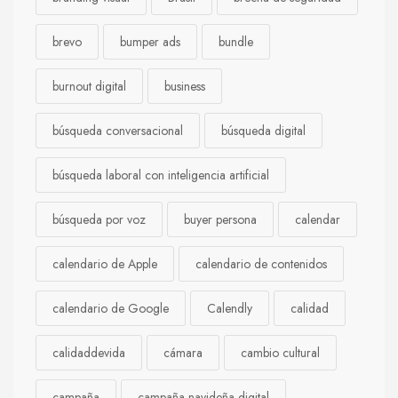
brevo
bumper ads
bundle
burnout digital
business
búsqueda conversacional
búsqueda digital
búsqueda laboral con inteligencia artificial
búsqueda por voz
buyer persona
calendar
calendario de Apple
calendario de contenidos
calendario de Google
Calendly
calidad
calidaddevida
cámara
cambio cultural
campaña
campaña navideña digital