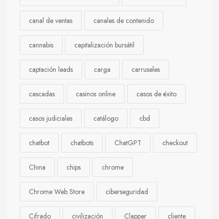
canal de ventas
canales de contenido
cannabis
capitalización bursátil
captación leads
carga
carruseles
cascadas
casinos online
casos de éxito
casos judiciales
catálogo
cbd
chatbot
chatbots
ChatGPT
checkout
China
chips
chrome
Chrome Web Store
ciberseguridad
Cifrado
civilización
Clapper
cliente