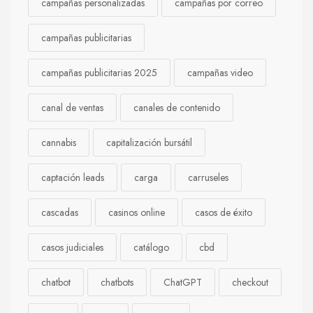
campañas personalizadas
campañas por correo
campañas publicitarias
campañas publicitarias 2025
campañas video
canal de ventas
canales de contenido
cannabis
capitalización bursátil
captación leads
carga
carruseles
cascadas
casinos online
casos de éxito
casos judiciales
catálogo
cbd
chatbot
chatbots
ChatGPT
checkout