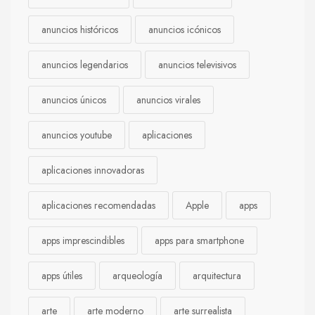
anuncios históricos
anuncios icónicos
anuncios legendarios
anuncios televisivos
anuncios únicos
anuncios virales
anuncios youtube
aplicaciones
aplicaciones innovadoras
aplicaciones recomendadas
Apple
apps
apps imprescindibles
apps para smartphone
apps útiles
arqueología
arquitectura
arte
arte moderno
arte surrealista