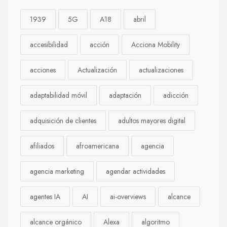
1939
5G
A18
abril
accesibilidad
acción
Acciona Mobility
acciones
Actualización
actualizaciones
adaptabilidad móvil
adaptación
adicción
adquisición de clientes
adultos mayores digital
afiliados
afroamericana
agencia
agencia marketing
agendar actividades
agentes IA
AI
ai-overviews
alcance
alcance orgánico
Alexa
algoritmo