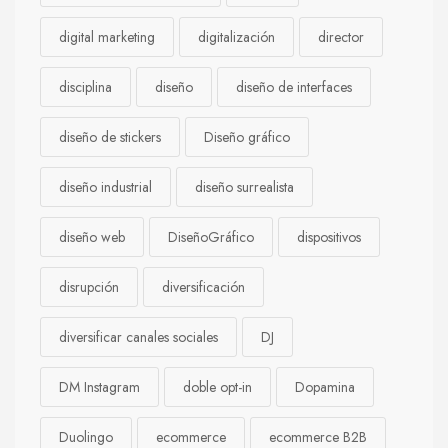
digital marketing
digitalización
director
disciplina
diseño
diseño de interfaces
diseño de stickers
Diseño gráfico
diseño industrial
diseño surrealista
diseño web
DiseñoGráfico
dispositivos
disrupción
diversificación
diversificar canales sociales
DJ
DM Instagram
doble opt-in
Dopamina
Duolingo
ecommerce
ecommerce B2B