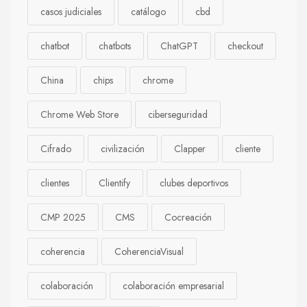
casos judiciales
catálogo
cbd
chatbot
chatbots
ChatGPT
checkout
China
chips
chrome
Chrome Web Store
ciberseguridad
Cifrado
civilización
Clapper
cliente
clientes
Clientify
clubes deportivos
CMP 2025
CMS
Cocreación
coherencia
CoherenciaVisual
colaboración
colaboración empresarial