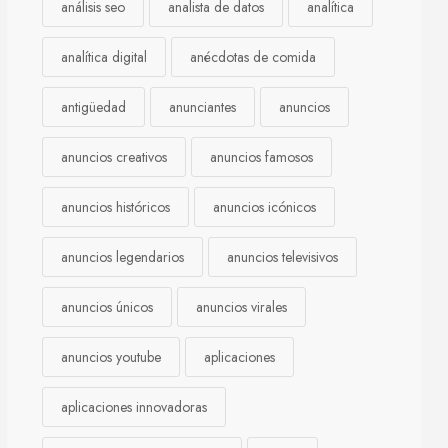
análisis seo
analista de datos
analítica
analítica digital
anécdotas de comida
antigüedad
anunciantes
anuncios
anuncios creativos
anuncios famosos
anuncios históricos
anuncios icónicos
anuncios legendarios
anuncios televisivos
anuncios únicos
anuncios virales
anuncios youtube
aplicaciones
aplicaciones innovadoras