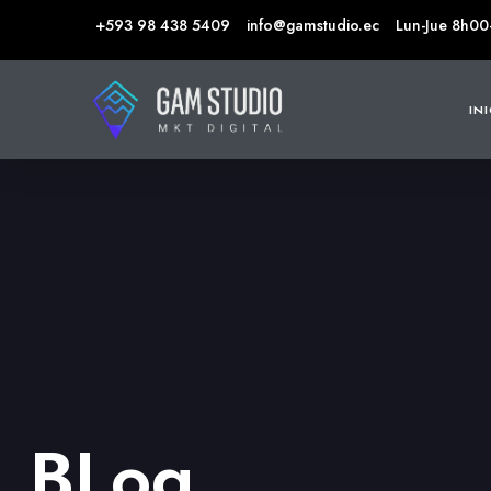
+593 98 438 5409
info@gamstudio.ec
Lun-Jue 8h00
IN
BLog