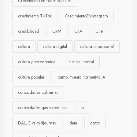
Crecimiento en redes sociales
crecimiento TikTok
CrecimientoEnInstagram
credibilidad
CRM
CTA
CTR
cultura
cultura digital
cultura empresarial
cultura gastronómica
cultura laboral
cultura popular
cumplimiento normativo IA
curiosidades culinarias
curiosidades gastronómicas
cx
DALL·E vs Midjourney
data
datos