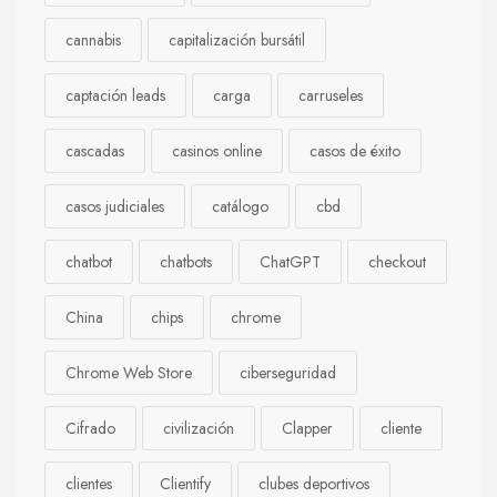
cannabis
capitalización bursátil
captación leads
carga
carruseles
cascadas
casinos online
casos de éxito
casos judiciales
catálogo
cbd
chatbot
chatbots
ChatGPT
checkout
China
chips
chrome
Chrome Web Store
ciberseguridad
Cifrado
civilización
Clapper
cliente
clientes
Clientify
clubes deportivos