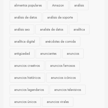
alimentos populares
Amazon
análisis
análisis de datos
análisis de soporte
análisis seo
analista de datos
analítica
analítica digital
anécdotas de comida
antigüedad
anunciantes
anuncios
anuncios creativos
anuncios famosos
anuncios históricos
anuncios icónicos
anuncios legendarios
anuncios televisivos
anuncios únicos
anuncios virales