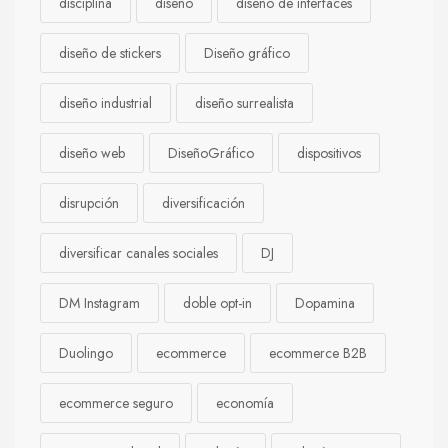
disciplina
diseño
diseño de interfaces
diseño de stickers
Diseño gráfico
diseño industrial
diseño surrealista
diseño web
DiseñoGráfico
dispositivos
disrupción
diversificación
diversificar canales sociales
DJ
DM Instagram
doble opt-in
Dopamina
Duolingo
ecommerce
ecommerce B2B
ecommerce seguro
economía