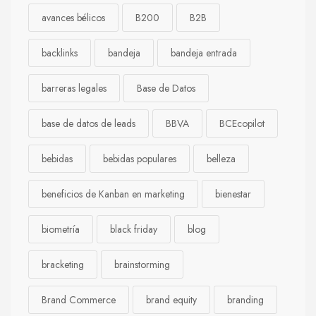
avances bélicos
B200
B2B
backlinks
bandeja
bandeja entrada
barreras legales
Base de Datos
base de datos de leads
BBVA
BCEcopilot
bebidas
bebidas populares
belleza
beneficios de Kanban en marketing
bienestar
biometría
black friday
blog
bracketing
brainstorming
Brand Commerce
brand equity
branding