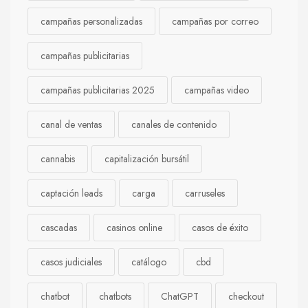
campañas personalizadas
campañas por correo
campañas publicitarias
campañas publicitarias 2025
campañas video
canal de ventas
canales de contenido
cannabis
capitalización bursátil
captación leads
carga
carruseles
cascadas
casinos online
casos de éxito
casos judiciales
catálogo
cbd
chatbot
chatbots
ChatGPT
checkout