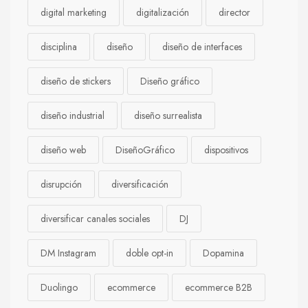
digital marketing
digitalización
director
disciplina
diseño
diseño de interfaces
diseño de stickers
Diseño gráfico
diseño industrial
diseño surrealista
diseño web
DiseñoGráfico
dispositivos
disrupción
diversificación
diversificar canales sociales
DJ
DM Instagram
doble opt-in
Dopamina
Duolingo
ecommerce
ecommerce B2B