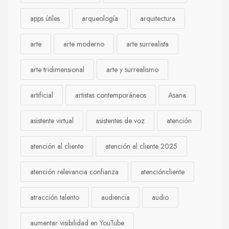
apps útiles
arqueología
arquitectura
arte
arte moderno
arte surrealista
arte tridimensional
arte y surrealismo
artificial
artistas contemporáneos
Asana
asistente virtual
asistentes de voz
atención
atención al cliente
atención al cliente 2025
atención relevancia confianza
atencióncliente
atracción talento
audiencia
audio
aumentar visibilidad en YouTube