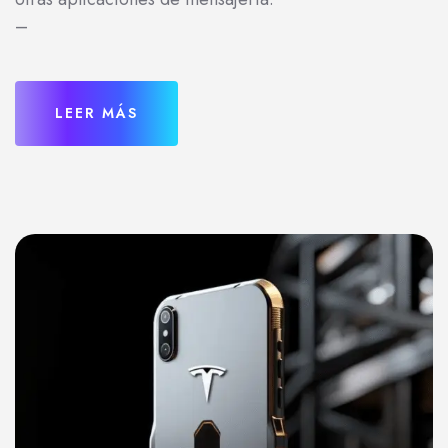
–
LEER MÁS