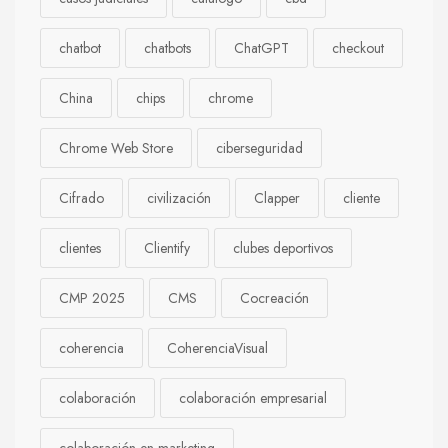
chatbot
chatbots
ChatGPT
checkout
China
chips
chrome
Chrome Web Store
ciberseguridad
Cifrado
civilización
Clapper
cliente
clientes
Clientify
clubes deportivos
CMP 2025
CMS
Cocreación
coherencia
CoherenciaVisual
colaboración
colaboración empresarial
colaboración en marketing