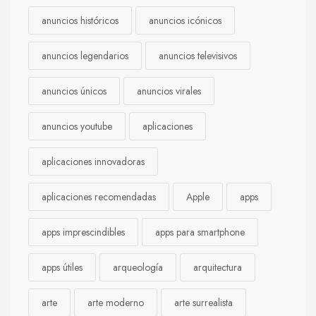
anuncios históricos
anuncios icónicos
anuncios legendarios
anuncios televisivos
anuncios únicos
anuncios virales
anuncios youtube
aplicaciones
aplicaciones innovadoras
aplicaciones recomendadas
Apple
apps
apps imprescindibles
apps para smartphone
apps útiles
arqueología
arquitectura
arte
arte moderno
arte surrealista