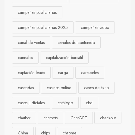
campañas publicitarias
campañas publicitarias 2025
campañas video
canal de ventas
canales de contenido
cannabis
capitalización bursátil
captación leads
carga
carruseles
cascadas
casinos online
casos de éxito
casos judiciales
catálogo
cbd
chatbot
chatbots
ChatGPT
checkout
China
chips
chrome