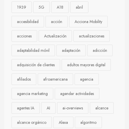
1939
5G
A18
abril
accesibilidad
acción
Acciona Mobility
acciones
Actualización
actualizaciones
adaptabilidad móvil
adaptación
adicción
adquisición de clientes
adultos mayores digital
afiliados
afroamericana
agencia
agencia marketing
agendar actividades
agentes IA
AI
ai-overviews
alcance
alcance orgánico
Alexa
algoritmo