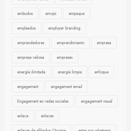
embudos
emojis
empaque
empleados
employer branding
emprendedores
emprendimiento
empresa
empresa valiosa
empresas
energía ilimitada
energía limpia
enfoque
engagement
engagement email
Engagement en redes sociales
engagement visual
enlace
enlaces
enlaces de afiliados Chrome
entas por whatsapp