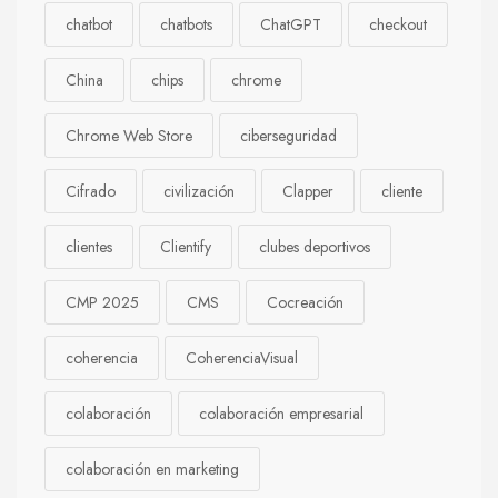
chatbot
chatbots
ChatGPT
checkout
China
chips
chrome
Chrome Web Store
ciberseguridad
Cifrado
civilización
Clapper
cliente
clientes
Clientify
clubes deportivos
CMP 2025
CMS
Cocreación
coherencia
CoherenciaVisual
colaboración
colaboración empresarial
colaboración en marketing