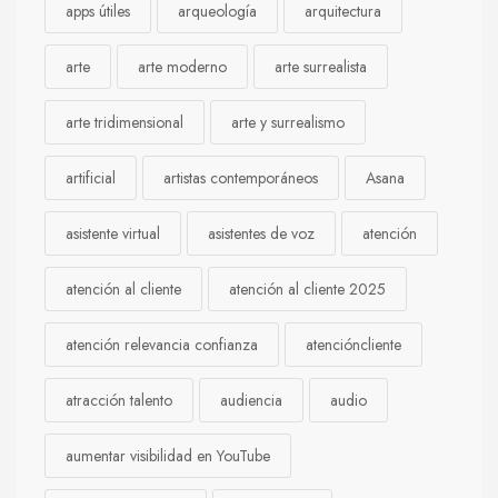
apps útiles
arqueología
arquitectura
arte
arte moderno
arte surrealista
arte tridimensional
arte y surrealismo
artificial
artistas contemporáneos
Asana
asistente virtual
asistentes de voz
atención
atención al cliente
atención al cliente 2025
atención relevancia confianza
atencióncliente
atracción talento
audiencia
audio
aumentar visibilidad en YouTube