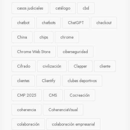
casos judiciales
catálogo
cbd
chatbot
chatbots
ChatGPT
checkout
China
chips
chrome
Chrome Web Store
ciberseguridad
Cifrado
civilización
Clapper
cliente
clientes
Clientify
clubes deportivos
CMP 2025
CMS
Cocreación
coherencia
CoherenciaVisual
colaboración
colaboración empresarial