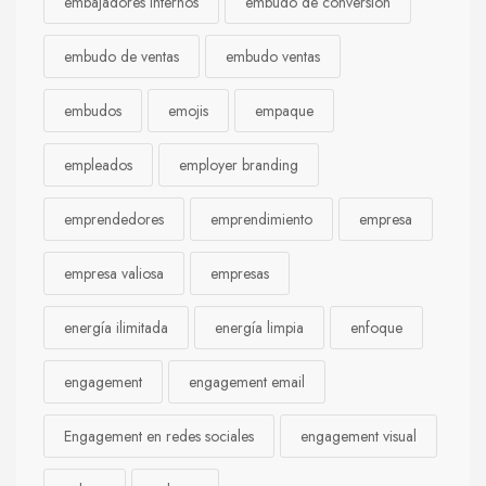
embajadores internos
embudo de conversión
embudo de ventas
embudo ventas
embudos
emojis
empaque
empleados
employer branding
emprendedores
emprendimiento
empresa
empresa valiosa
empresas
energía ilimitada
energía limpia
enfoque
engagement
engagement email
Engagement en redes sociales
engagement visual