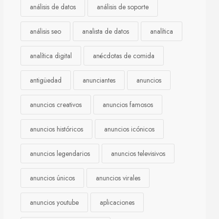
análisis de datos
análisis de soporte
análisis seo
analista de datos
analítica
analítica digital
anécdotas de comida
antigüedad
anunciantes
anuncios
anuncios creativos
anuncios famosos
anuncios históricos
anuncios icónicos
anuncios legendarios
anuncios televisivos
anuncios únicos
anuncios virales
anuncios youtube
aplicaciones