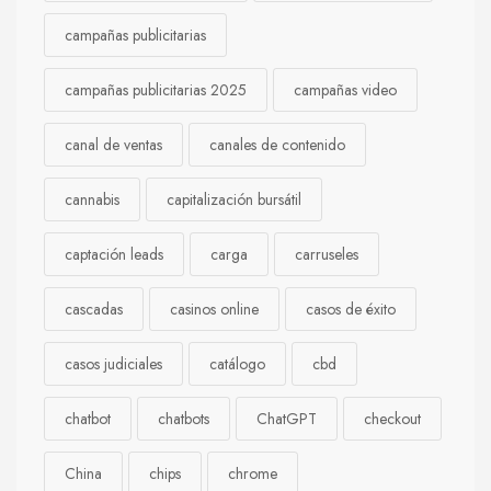
campañas publicitarias
campañas publicitarias 2025
campañas video
canal de ventas
canales de contenido
cannabis
capitalización bursátil
captación leads
carga
carruseles
cascadas
casinos online
casos de éxito
casos judiciales
catálogo
cbd
chatbot
chatbots
ChatGPT
checkout
China
chips
chrome