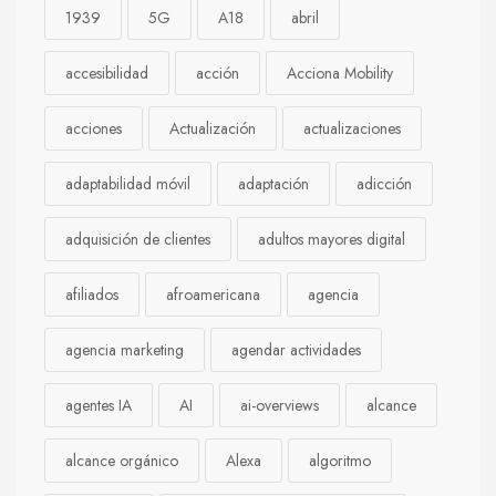
1939
5G
A18
abril
accesibilidad
acción
Acciona Mobility
acciones
Actualización
actualizaciones
adaptabilidad móvil
adaptación
adicción
adquisición de clientes
adultos mayores digital
afiliados
afroamericana
agencia
agencia marketing
agendar actividades
agentes IA
AI
ai-overviews
alcance
alcance orgánico
Alexa
algoritmo