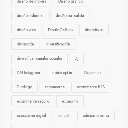
diseño de stickers
Diseño gráfico
diseño industrial
diseño surrealista
diseño web
DiseñoGráfico
dispositivos
disrupción
diversificación
diversificar canales sociales
DJ
DM Instagram
doble opt-in
Dopamina
Duolingo
ecommerce
ecommerce B2B
ecommerce seguro
economía
ecosistema digital
edición
edición creativa