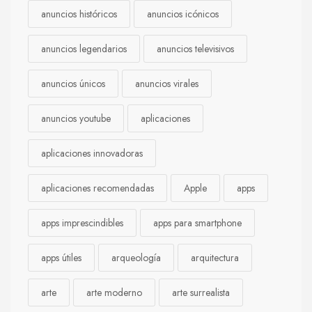
anuncios históricos
anuncios icónicos
anuncios legendarios
anuncios televisivos
anuncios únicos
anuncios virales
anuncios youtube
aplicaciones
aplicaciones innovadoras
aplicaciones recomendadas
Apple
apps
apps imprescindibles
apps para smartphone
apps útiles
arqueología
arquitectura
arte
arte moderno
arte surrealista