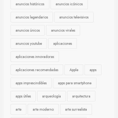
anuncios históricos
anuncios icónicos
anuncios legendarios
anuncios televisivos
anuncios únicos
anuncios virales
anuncios youtube
aplicaciones
aplicaciones innovadoras
aplicaciones recomendadas
Apple
apps
apps imprescindibles
apps para smartphone
apps útiles
arqueología
arquitectura
arte
arte moderno
arte surrealista