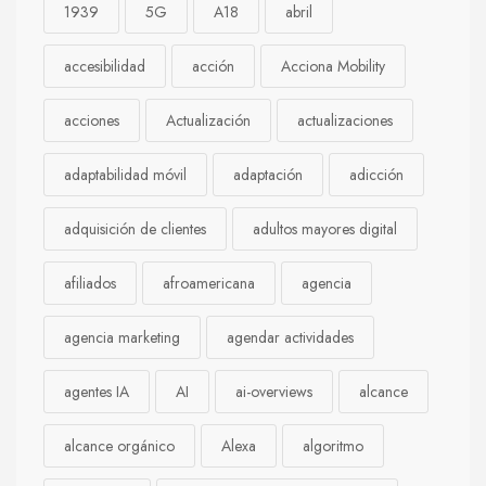
1939
5G
A18
abril
accesibilidad
acción
Acciona Mobility
acciones
Actualización
actualizaciones
adaptabilidad móvil
adaptación
adicción
adquisición de clientes
adultos mayores digital
afiliados
afroamericana
agencia
agencia marketing
agendar actividades
agentes IA
AI
ai-overviews
alcance
alcance orgánico
Alexa
algoritmo