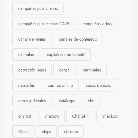
campañas publicitarias
campañas publicitarias 2025
campañas video
canal de ventas
canales de contenido
cannabis
capitalización bursátil
captación leads
carga
carruseles
cascadas
casinos online
casos de éxito
casos judiciales
catálogo
cbd
chatbot
chatbots
ChatGPT
checkout
China
chips
chrome