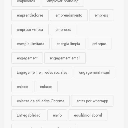
empleados
employer branding
emprendedores
emprendimiento
empresa
empresa valiosa
empresas
energía ilimitada
energía limpia
enfoque
engagement
engagement email
Engagement en redes sociales
engagement visual
enlace
enlaces
enlaces de afiliados Chrome
entas por whatsapp
Entregabilidad
envío
equilibrio laboral