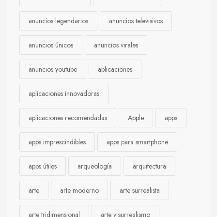
anuncios legendarios
anuncios televisivos
anuncios únicos
anuncios virales
anuncios youtube
aplicaciones
aplicaciones innovadoras
aplicaciones recomendadas
Apple
apps
apps imprescindibles
apps para smartphone
apps útiles
arqueología
arquitectura
arte
arte moderno
arte surrealista
arte tridimensional
arte y surrealismo