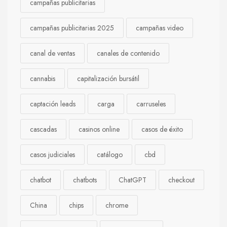
campañas publicitarias
campañas publicitarias 2025
campañas video
canal de ventas
canales de contenido
cannabis
capitalización bursátil
captación leads
carga
carruseles
cascadas
casinos online
casos de éxito
casos judiciales
catálogo
cbd
chatbot
chatbots
ChatGPT
checkout
China
chips
chrome