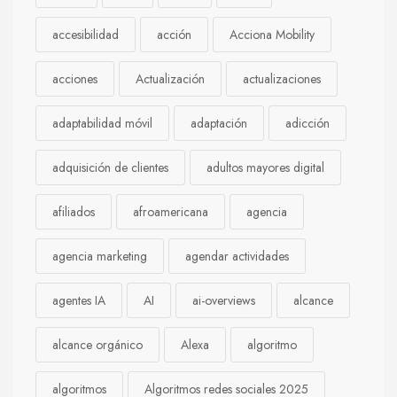
accesibilidad
acción
Acciona Mobility
acciones
Actualización
actualizaciones
adaptabilidad móvil
adaptación
adicción
adquisición de clientes
adultos mayores digital
afiliados
afroamericana
agencia
agencia marketing
agendar actividades
agentes IA
AI
ai-overviews
alcance
alcance orgánico
Alexa
algoritmo
algoritmos
Algoritmos redes sociales 2025