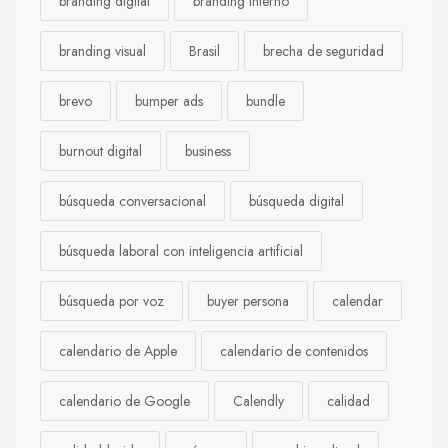
branding digital
branding interno
branding visual
Brasil
brecha de seguridad
brevo
bumper ads
bundle
burnout digital
business
búsqueda conversacional
búsqueda digital
búsqueda laboral con inteligencia artificial
búsqueda por voz
buyer persona
calendar
calendario de Apple
calendario de contenidos
calendario de Google
Calendly
calidad