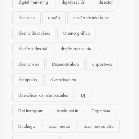
digital marketing
digitalización
director
disciplina
diseño
diseño de interfaces
diseño de stickers
Diseño gráfico
diseño industrial
diseño surrealista
diseño web
DiseñoGráfico
dispositivos
disrupción
diversificación
diversificar canales sociales
DJ
DM Instagram
doble opt-in
Dopamina
Duolingo
ecommerce
ecommerce B2B