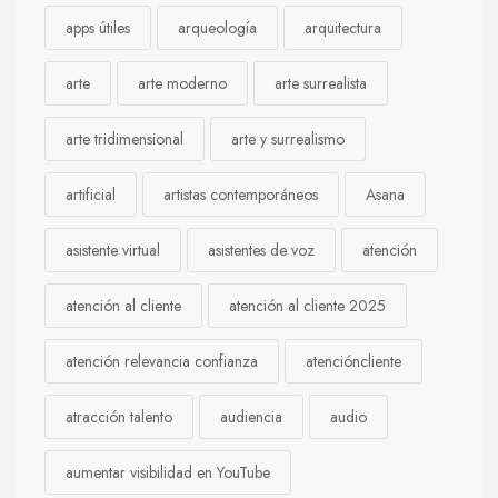
apps útiles
arqueología
arquitectura
arte
arte moderno
arte surrealista
arte tridimensional
arte y surrealismo
artificial
artistas contemporáneos
Asana
asistente virtual
asistentes de voz
atención
atención al cliente
atención al cliente 2025
atención relevancia confianza
atencióncliente
atracción talento
audiencia
audio
aumentar visibilidad en YouTube